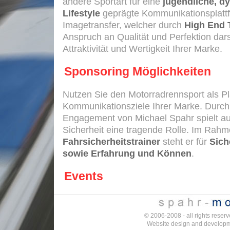
andere Sportart für eine
jugendliche, d
Lifestyle
geprägte Kommunikationsplattf
Imagetransfer, welcher durch
High End 
Anspruch an Qualität und Perfektion darste
Attraktivität und Wertigkeit Ihrer Marke.
Sponsoring Möglichkeiten
Nutzen Sie den Motorradrennsport als Pla
Kommunikationsziele Ihrer Marke. Durch 
Engagement von Michael Spahr spielt au
Sicherheit eine tragende Rolle. Im Rahme
Fahrsicherheitstrainer
steht er für
Sich
sowie Erfahrung und Können
.
Events
Sie möchten Ihren Kunden etwas besond
Michael Spahr haben Sie die besten Mögl
© 2006-2008 - all rights reserv
individuelle Veranstaltung
, ob
Fahrsic
Website design and develop