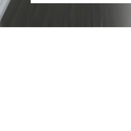
Instruktionen auf der Rennstrecke, D
Show Fahrten
- was zählt ist eine unve
und das
einmalige Erlebnis
das Ihre Ku